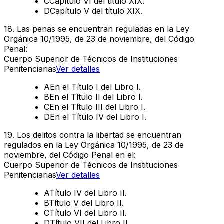
C
Capítulo VI del título XIX.
D
Capítulo V del título XIX.
18
.
Las penas se encuentran reguladas en la Ley
Orgánica 10/1995, de 23 de noviembre, del Código
Penal:
Cuerpo Superior de Técnicos de Instituciones
Penitenciarias
Ver detalles
A
En el Título I del Libro I.
B
En el Título II del Libro I.
C
En el Título III del Libro I.
D
En el Título IV del Libro I.
19
.
Los delitos contra la libertad se encuentran
regulados en la Ley Orgánica 10/1995, de 23 de
noviembre, del Código Penal en el:
Cuerpo Superior de Técnicos de Instituciones
Penitenciarias
Ver detalles
A
Título IV del Libro II.
B
Título V del Libro II.
C
Título VI del Libro II.
D
Título VII del Libro II.