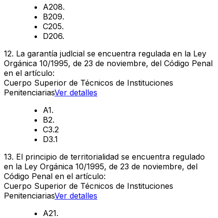
A
208.
B
209.
C
205.
D
206.
12
.
La garantía judlcial se encuentra regulada en la Ley
Orgánica 10/1995, de 23 de noviembre, del Código Penal
en el artículo:
Cuerpo Superior de Técnicos de Instituciones
Penitenciarias
Ver detalles
A
1.
B
2.
C
3.2
D
3.1
13
.
El principio de territorialidad se encuentra regulado
en la Ley Orgánica 10/1995, de 23 de noviembre, del
Código Penal en el artículo:
Cuerpo Superior de Técnicos de Instituciones
Penitenciarias
Ver detalles
A
21.