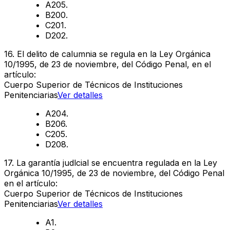
A
205.
B
200.
C
201.
D
202.
16
.
El delito de calumnia se regula en la Ley Orgánica
10/1995, de 23 de noviembre, del Código Penal, en el
artículo:
Cuerpo Superior de Técnicos de Instituciones
Penitenciarias
Ver detalles
A
204.
B
206.
C
205.
D
208.
17
.
La garantía judlcial se encuentra regulada en la Ley
Orgánica 10/1995, de 23 de noviembre, del Código Penal
en el artículo:
Cuerpo Superior de Técnicos de Instituciones
Penitenciarias
Ver detalles
A
1.