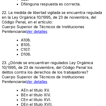
D
Ninguna respuesta es correcta.
22
.
La medida de libertad vigilada se encuentra regulada
en la Ley Orgánica 10/1995, de 23 de noviembre, del
Código Penal, en el artículo:
Cuerpo Superior de Técnicos de Instituciones
Penitenciarias
Ver detalles
A
108.
B
105.
C
107.
D
106.
23
.
¿Dónde se encuentran regulados Ley Orgánica
10/1995, de 23 de noviembre, del Código Penal los
delitos contra los derechos de los trabajadores?
Cuerpo Superior de Técnicos de Instituciones
Penitenciarias
Ver detalles
A
En el título XV.
B
En el título XIV.
C
En el título XVI.
D
En el título XVII.