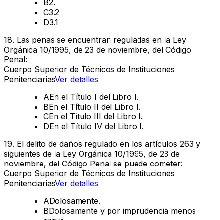
B
2.
C
3.2
D
3.1
18
.
Las penas se encuentran reguladas en la Ley
Orgánica 10/1995, de 23 de noviembre, del Código
Penal:
Cuerpo Superior de Técnicos de Instituciones
Penitenciarias
Ver detalles
A
En el Título I del Libro I.
B
En el Título II del Libro I.
C
En el Título III del Libro I.
D
En el Título IV del Libro I.
19
.
El delito de daños regulado en los artículos 263 y
siguientes de la Ley Orgánica 10/1995, de 23 de
noviembre, del Código Penal se puede cometer:
Cuerpo Superior de Técnicos de Instituciones
Penitenciarias
Ver detalles
A
Dolosamente.
B
Dolosamente y por imprudencia menos