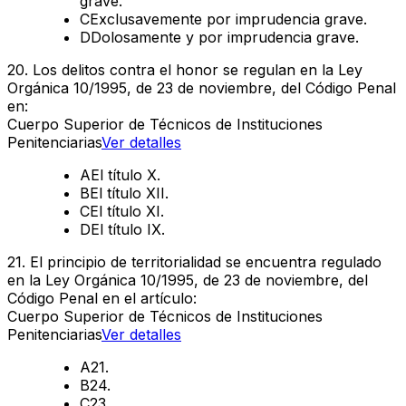
grave.
C
Exclusavemente por imprudencia grave.
D
Dolosamente y por imprudencia grave.
20
.
Los delitos contra el honor se regulan en la Ley
Orgánica 10/1995, de 23 de noviembre, del Código Penal
en:
Cuerpo Superior de Técnicos de Instituciones
Penitenciarias
Ver detalles
A
El título X.
B
El título XII.
C
El título XI.
D
El título IX.
21
.
El principio de territorialidad se encuentra regulado
en la Ley Orgánica 10/1995, de 23 de noviembre, del
Código Penal en el artículo:
Cuerpo Superior de Técnicos de Instituciones
Penitenciarias
Ver detalles
A
21.
B
24.
C
23.