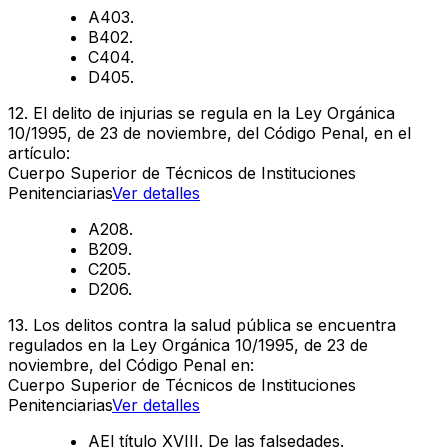
A
403.
B
402.
C
404.
D
405.
12
.
El delito de injurias se regula en la Ley Orgánica
10/1995, de 23 de noviembre, del Código Penal, en el
artículo:
Cuerpo Superior de Técnicos de Instituciones
Penitenciarias
Ver detalles
A
208.
B
209.
C
205.
D
206.
13
.
Los delitos contra la salud pública se encuentra
regulados en la Ley Orgánica 10/1995, de 23 de
noviembre, del Código Penal en:
Cuerpo Superior de Técnicos de Instituciones
Penitenciarias
Ver detalles
A
El título XVIII. De las falsedades.