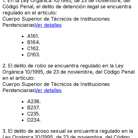
1
.
En la Ley Orgánica 10/1995, de 23 de noviembre, del
Código Penal, el delito de detención ilegal se encuentra
regulado en el artículo:
Cuerpo Superior de Técnicos de Instituciones
Penitenciarias
Ver detalles
A
161.
B
164.
C
162.
D
163.
2
.
El delito de robo se encuentra regulado en la Ley
Orgánica 10/1995, de 23 de noviembre, del Código Penal
en el artículo:
Cuerpo Superior de Técnicos de Instituciones
Penitenciarias
Ver detalles
A
238.
B
237.
C
235.
D
234.
3
.
El delito de acoso sexual se encuentra regulado en la
Ley Orgánica 10/1995, de 23 de noviembre, del Código