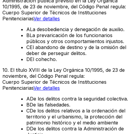
Administración pública previsto en la Ley Orgánica
10/1995, de 23 de noviembre, del Código Penal regula:
Cuerpo Superior de Técnicos de Instituciones
Penitenciarias
Ver detalles
A
La desobediencia y denegación de auxilio.
B
La prevaricación de los funcionarios
públicos y otros comportamientos injustos.
C
El abandono de destino y de la omisión del
deber de perseguir delitos.
D
El cohecho.
10
.
El título XVIII de la Ley Orgánica 10/1995, de 23 de
noviembre, del Código Penal regula:
Cuerpo Superior de Técnicos de Instituciones
Penitenciarias
Ver detalles
A
De los delitos contra la seguridad colectiva.
B
De las falsedades.
C
De los delitos relativos a la ordenación del
territorio y el urbanismo, la protección del
patrimonio histórico y el medio ambiente
D
De los delitos contra la Administración de