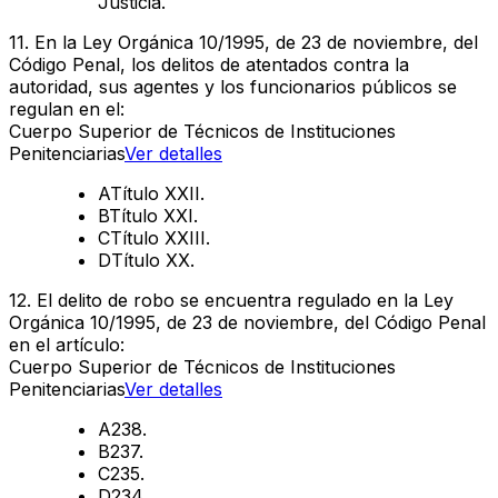
Justicia.
11
.
En la Ley Orgánica 10/1995, de 23 de noviembre, del
Código Penal, los delitos de atentados contra la
autoridad, sus agentes y los funcionarios públicos se
regulan en el:
Cuerpo Superior de Técnicos de Instituciones
Penitenciarias
Ver detalles
A
Título XXII.
B
Título XXI.
C
Título XXIII.
D
Título XX.
12
.
El delito de robo se encuentra regulado en la Ley
Orgánica 10/1995, de 23 de noviembre, del Código Penal
en el artículo:
Cuerpo Superior de Técnicos de Instituciones
Penitenciarias
Ver detalles
A
238.
B
237.
C
235.
D
234.