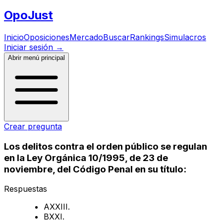
Opo
Just
Inicio
Oposiciones
Mercado
Buscar
Rankings
Simulacros
Iniciar sesión
→
Abrir menú principal
Crear pregunta
Los delitos contra el orden público se regulan
en la Ley Orgánica 10/1995, de 23 de
noviembre, del Código Penal en su título:
Respuestas
A
XXIII.
B
XXI.