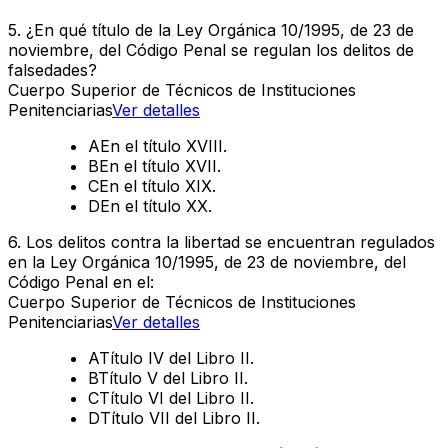
5
.
¿En qué título de la Ley Orgánica 10/1995, de 23 de
noviembre, del Código Penal se regulan los delitos de
falsedades?
Cuerpo Superior de Técnicos de Instituciones
Penitenciarias
Ver detalles
A
En el título XVIII.
B
En el título XVII.
C
En el título XIX.
D
En el título XX.
6
.
Los delitos contra la libertad se encuentran regulados
en la Ley Orgánica 10/1995, de 23 de noviembre, del
Código Penal en el:
Cuerpo Superior de Técnicos de Instituciones
Penitenciarias
Ver detalles
A
Título IV del Libro II.
B
Título V del Libro II.
C
Título VI del Libro II.
D
Título VII del Libro II.