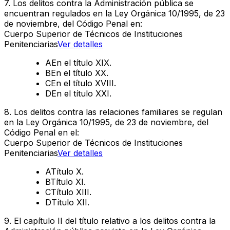
7
.
Los delitos contra la Administración pública se
encuentran regulados en la Ley Orgánica 10/1995, de 23
de noviembre, del Código Penal en:
Cuerpo Superior de Técnicos de Instituciones
Penitenciarias
Ver detalles
A
En el título XIX.
B
En el título XX.
C
En el título XVIII.
D
En el título XXI.
8
.
Los delitos contra las relaciones familiares se regulan
en la Ley Orgánica 10/1995, de 23 de noviembre, del
Código Penal en el:
Cuerpo Superior de Técnicos de Instituciones
Penitenciarias
Ver detalles
A
Título X.
B
Título XI.
C
Título XIII.
D
Título XII.
9
.
El capítulo II del título relativo a los delitos contra la