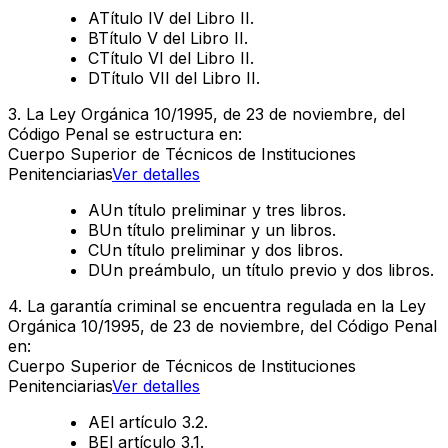
A
Título IV del Libro II.
B
Título V del Libro II.
C
Título VI del Libro II.
D
Título VII del Libro II.
3
.
La Ley Orgánica 10/1995, de 23 de noviembre, del
Código Penal se estructura en:
Cuerpo Superior de Técnicos de Instituciones
Penitenciarias
Ver detalles
A
Un título preliminar y tres libros.
B
Un título preliminar y un libros.
C
Un título preliminar y dos libros.
D
Un preámbulo, un título previo y dos libros.
4
.
La garantía criminal se encuentra regulada en la Ley
Orgánica 10/1995, de 23 de noviembre, del Código Penal
en:
Cuerpo Superior de Técnicos de Instituciones
Penitenciarias
Ver detalles
A
El artículo 3.2.
B
El artículo 3.1.